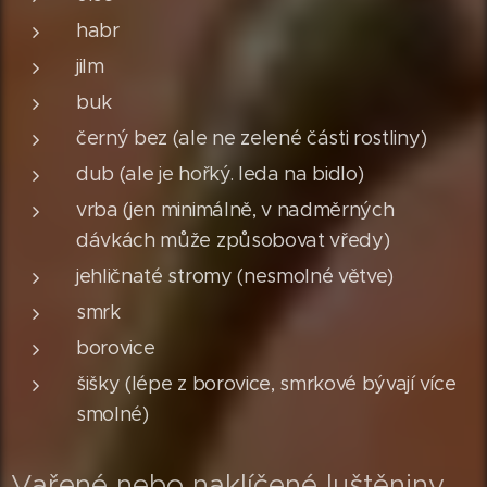
habr
jilm
buk
černý bez (ale ne zelené části rostliny)
dub (ale je hořký. leda na bidlo)
vrba (jen minimálně, v nadměrných
dávkách může způsobovat vředy)
jehličnaté stromy (nesmolné větve)
smrk
borovice
šišky (lépe z borovice, smrkové bývají více
smolné)
Vařené nebo naklíčené luštěniny