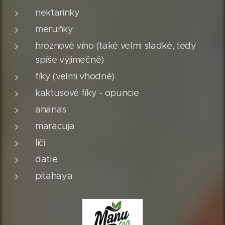
nektarinky
meruňky
hroznové víno (také velmi sladké, tedy
spíše výjimečně)
fíky (velmi vhodné)
kaktusové fíky - opuncie
ananas
maracuja
liči
datle
pitahaya