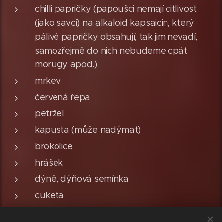
chilli papričky (papoušci nemají citlivost
(jako savci) na alkaloid kapsaicin, který
pálivé papričky obsahují, tak jim nevadí,
samozřejmě do nich nebudeme cpát
morugy apod.)
mrkev
červená řepa
petržel
kapusta (může nadýmat)
brokolice
hrášek
dýně, dýňová semínka
cuketa
salát