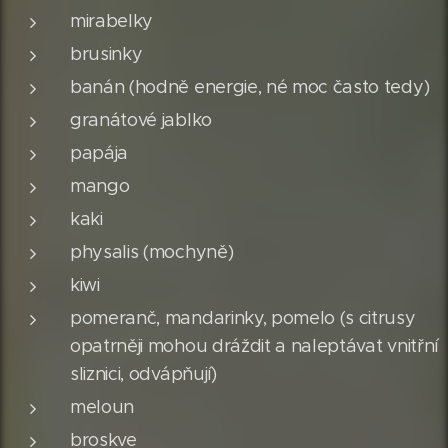
mirabelky
brusinky
banán (hodně energie, né moc často tedy)
granátové jablko
papája
mango
kaki
physalis (mochyně)
kiwi
pomeranč, mandarinky, pomelo (s citrusy
opatrněji mohou dráždit a naleptávat vnitřní
sliznici, odvápňují)
meloun
broskve