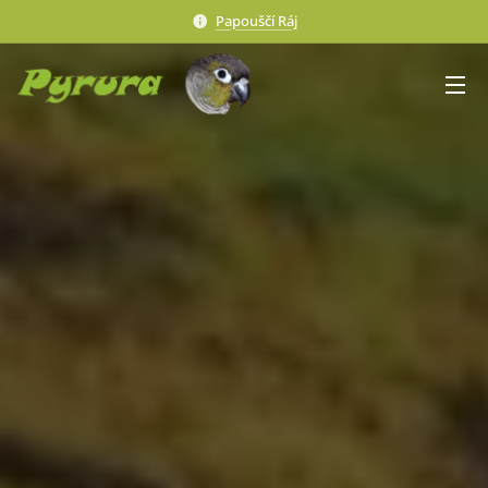
Papouščí Ráj