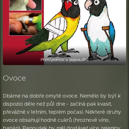
První pomoc u papoušků
Ovoce
Dbáme na dobře omyté ovoce. Nemělo by být k
dispozici déle než půl dne - začíná pak kvasit,
převážně v letním, teplém počasí. Některé druhy
ovoce obsahují hodně cukrů (hroznové víno,
banán). Papoušek by měl dostávat více zeleniny,