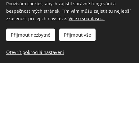
rajčata (někdo je moc nedoporučuje,
Používám cookies, abych zajistil správné fungování a
bezpečnost mých stránek. Tím vám můžu zajistit tu nejlepší
mohou překyselovat a rozhodně nesmí
zkušenost při jejich návštěvě.
Více o souhlasu...
nezralá rajčata!)
ředkvička
Přijmout nezbytné
Přijmout vše
květák
kedluben
Otevřít pokročilá nastavení
kukuřice
fazolové lusky (vařené)
okurka
čínské zelí
pastinák
batáty - i nevařené, syrové
brambory - vařené!