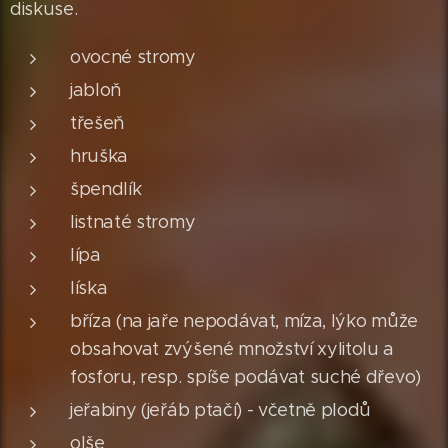
diskuse.
ovocné stromy
jabloň
třešeň
hruška
špendlík
listnaté stromy
lípa
líska
bříza (na jaře nepodávat, míza, lýko může
obsahovat zvýšené množství xylitolu a
fosforu, resp. spíše podávat suché dřevo)
jeřabiny (jeřáb ptačí) - včetně plodů
olše