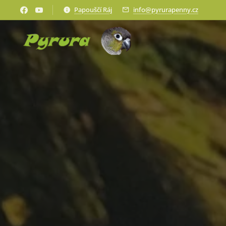
Papouščí Ráj
info@pyrurapenny.cz