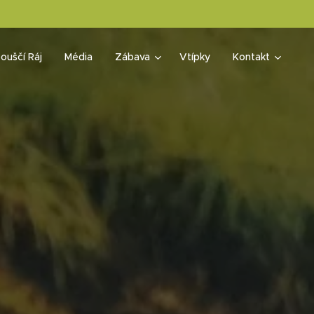
ouščí Ráj
Média
Zábava
Vtípky
Kontakt