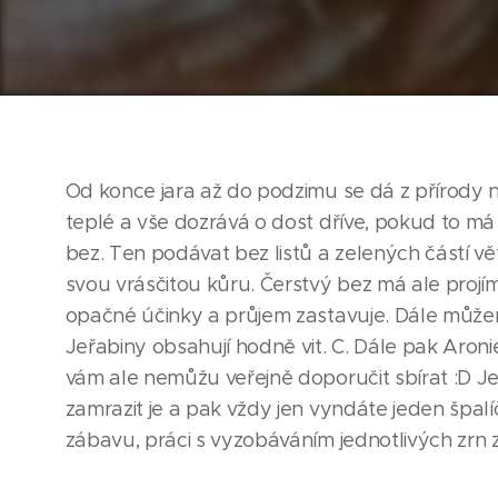
Od konce jara až do podzimu se dá z přírody n
teplé a vše dozrává o dost dříve, pokud to m
bez. Ten podávat bez listů a zelených částí vě
svou vrásčitou kůru. Čerstvý bez má ale pro
opačné účinky a průjem zastavuje. Dále můžeme 
Jeřabiny obsahují hodně vit. C. Dále pak Aronie
vám ale nemůžu veřejně doporučit sbírat :D Je 
zamrazit je a pak vždy jen vyndáte jeden špalí
zábavu, práci s vyzobáváním jednotlivých zrn z