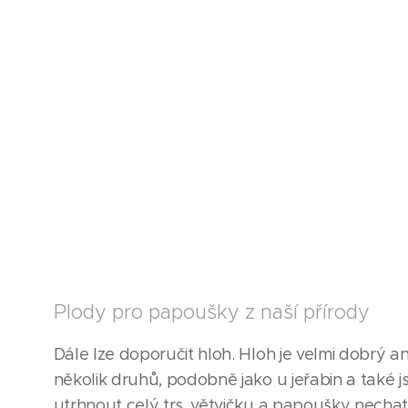
Plody pro papoušky z naší přírody
Dále lze doporučit hloh. Hloh je velmi dobrý an
několik druhů, podobně jako u jeřabin a také 
utrhnout celý trs, větvičku a papoušky nechat, 