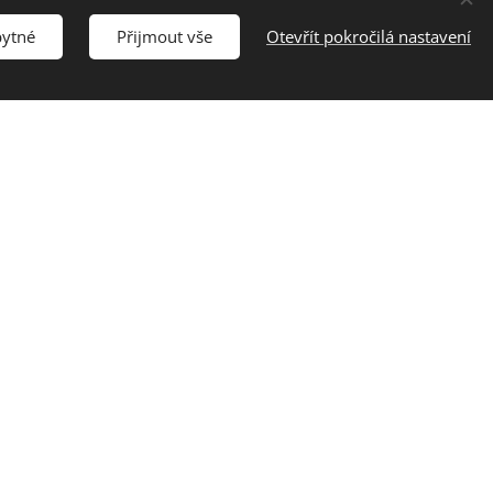
bytné
Přijmout vše
Otevřít pokročilá nastavení