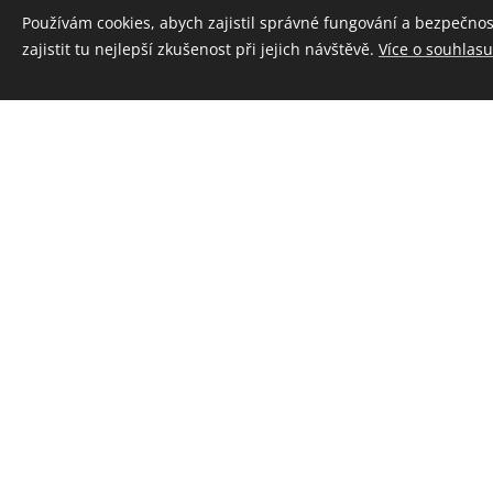
Používám cookies, abych zajistil správné fungování a bezpečn
zajistit tu nejlepší zkušenost při jejich návštěvě.
Více o souhlasu.