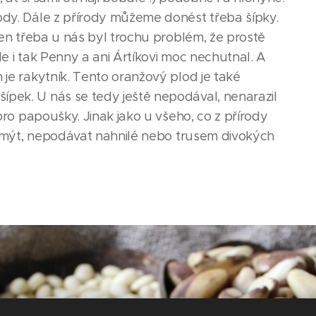
ody. Dále z přírody můžeme donést třeba šípky.
 Jen třeba u nás byl trochu problém, že prostě
ale i tak Penny a ani Ártíkovi moc nechutnal. A
 je rakytník. Tento oranžový plod je také
ípek. U nás se tedy ještě nepodával, nenarazil
 pro papoušky. Jinak jako u všeho, co z přírody
, omýt, nepodávat nahnilé nebo trusem divokých