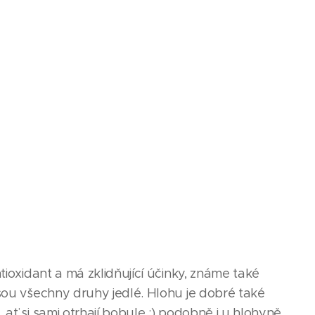
tioxidant a má zklidňující účinky, známe také
jsou všechny druhy jedlé. Hlohu je dobré také
ať si sami otrhají bobule :) podobně i u hlohyně.