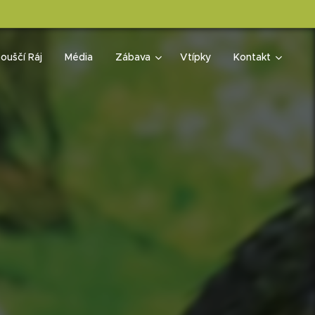
ouščí Ráj
Média
Zábava
Vtípky
Kontakt