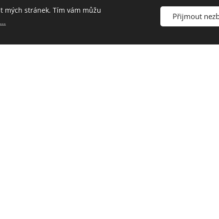
ost mých stránek. Tím vám můžu
Přijmout nez
..