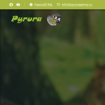
Papouščí Ráj
info@pyrurapenny.cz