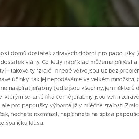
osit domů dostatek zdravých dobrot pro papoušky (ovo
á dostatek vláhy. Co tedy například můžeme přinést 
tví - takové ty "zralé" hnědé větve jsou už bez probl
jímavé účinky, tak jej nepodáváme ve velkém množstv
nasbírat jeřabiny (jedlé jsou všechny, jen některé d
, kterým se také říká černé jeřabiny, jsou velmi zdravé
ale pro papoušky výborná již v mléčné zralosti. Zralo
ček, necháte rozmrazit, napíchnete na špíz a papoušci 
e špalíčku klasu.