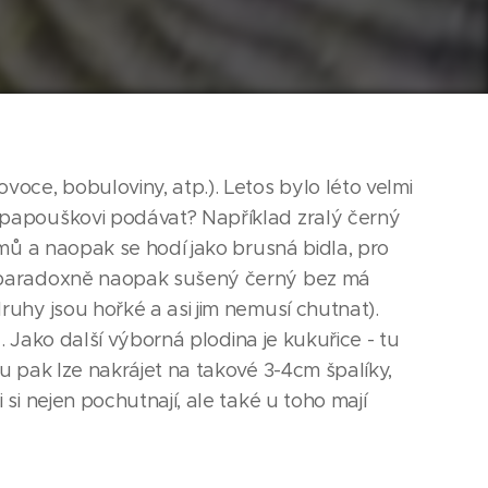
ce, bobuloviny, atp.). Letos bylo léto velmi
a papouškovi podávat? Například zralý černý
émů a naopak se hodí jako brusná bidla, pro
í, paradoxně naopak sušený černý bez má
ruhy jsou hořké a asi jim nemusí chutnat).
. Jako další výborná plodina je kukuřice - tu
u pak lze nakrájet na takové 3-4cm špalíky,
si nejen pochutnají, ale také u toho mají