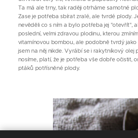
Ta má ale trny, tak raději otrháme samotné pl
Zase je potřeba sbírat zralé, ale tvrdé plody.
nevěděli co s ním a bylo potřeba jej "otevřít", 
poslední, velmi zdravou plodinu, kterou zmíním
vitamínovou bombou, ale podobně tvrdý jako š
jsem na něj nikde. Vyrábí se i rakytníkový olej
nosíme, platí, že je potřeba vše dobře očistit
ptáků potřísněné plody.