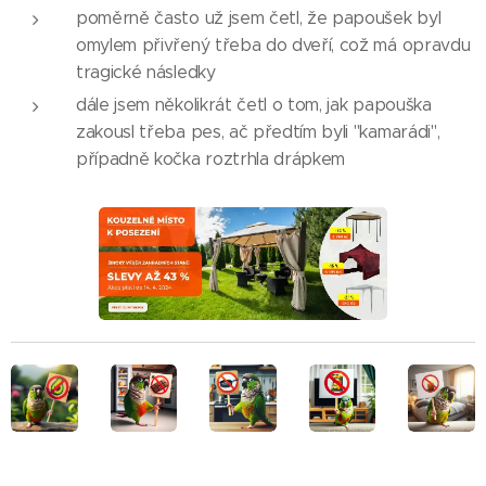
poměrně často už jsem četl, že papoušek byl
omylem přivřený třeba do dveří, což má opravdu
tragické následky
dále jsem několikrát četl o tom, jak papouška
zakousl třeba pes, ač předtím byli "kamarádi",
případně kočka roztrhla drápkem