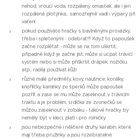
nehod, vroucí voda, rozpálený omastek, ale i jen
rozpálená plotýnka... samozřejmě vadí i výpary při
vaření
pokud používáte hračky s bavlněnými provázky,
třeba i spletenými - odebrat!!! Když to papoušek
začne rozplétat - může se na tom uškrtit,
případně když je začne jíst, může si ucpat trávicí
systém nebo si může přiškrtit drápek, nožičku,
atp., raději používat kůži
různé malé předměty, kovy, náušnice, korálky,
knoflíčky, kamínky ze šperků může papoušek
pozřít a zase se mu může zaseknout v trávicím
traktu a je problém, srdíčka ze zvonečků se
můžou zaseknout v zobáku - takové hračky by
neměly být v kleci, platí i pro rolničky
jsou nebezpečné i některé druhy karabin, které
mají třeba pružinky a jsou rozebratelné