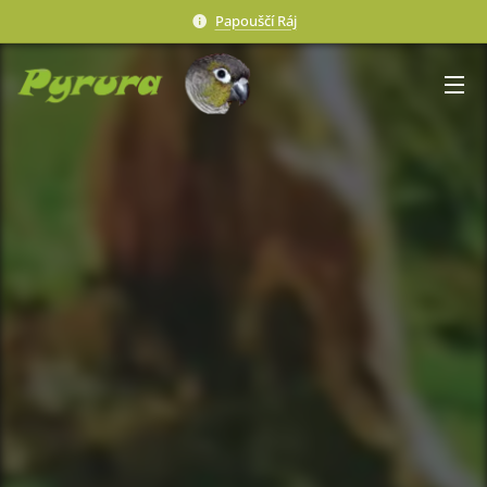
Papouščí Ráj