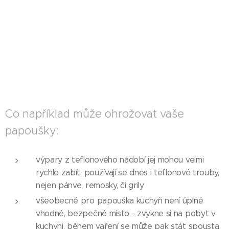
Co například může ohrožovat vaše
papoušky:
výpary z teflonového nádobí jej mohou velmi
rychle zabít, používají se dnes i teflonové trouby,
nejen pánve, remosky, či grily
všeobecně pro papouška kuchyň není úplně
vhodné, bezpečné místo - zvykne si na pobyt v
kuchyni, během vaření se může pak stát spousta