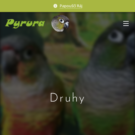
Papouščí Ráj
Druhy