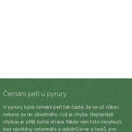
Černání peří u pyrury
U pyrury bývá černání peří tak časté, že se už vůbec
nebere za nic závažného, což je chyba. Nejčastější
chybou je příliš tučná strava. Nikdo vám toto nevyloučí,
bez návštěvy veterináře a odběrů krve a testů, pro