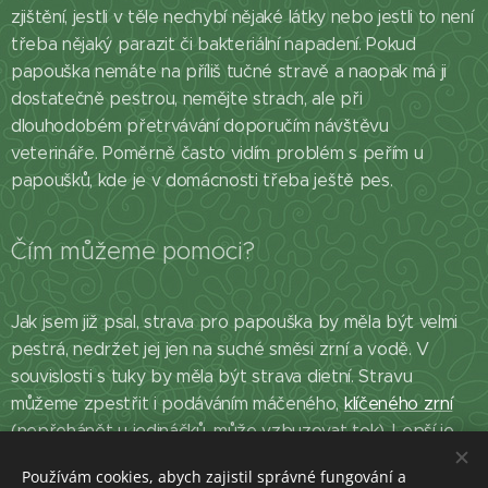
zjištění, jestli v těle nechybí nějaké látky nebo jestli to není
třeba nějaký parazit či bakteriální napadení. Pokud
papouška nemáte na příliš tučné stravě a naopak má ji
dostatečně pestrou, nemějte strach, ale při
dlouhodobém přetrvávání doporučím návštěvu
veterináře. Poměrně často vidím problém s peřím u
papoušků, kde je v domácnosti třeba ještě pes.
Čím můžeme pomoci?
Jak jsem již psal, strava pro papouška by měla být velmi
pestrá, nedržet jej jen na suché směsi zrní a vodě. V
souvislosti s tuky by měla být strava dietní. Stravu
můžeme zpestřit i podáváním máčeného,
klíčeného zrní
(nepřehánět u jedináčků, může vzbuzovat tok). Lepší je
větší poměr zeleniny než ovoce, dále můžeme podávat i
Používám cookies, abych zajistil správné fungování a
granule a samozřejmě nesmí chybět minerální látky -