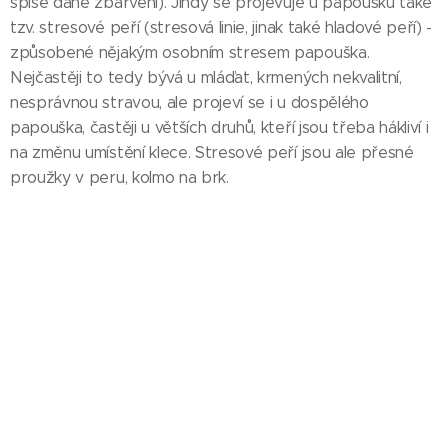
spíše dané zbarvení). Jindy se projevuje u papoušků také
tzv. stresové peří (stresová linie, jinak také hladové peří) -
způsobené nějakým osobním stresem papouška.
Nejčastěji to tedy bývá u mláďat, krmených nekvalitní,
nesprávnou stravou, ale projeví se i u dospělého
papouška, častěji u větších druhů, kteří jsou třeba hákliví i
na změnu umístění klece. Stresové peří jsou ale přesné
proužky v peru, kolmo na brk.