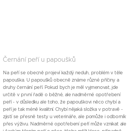
Černání peří u papoušků
Na peří se obecně projeví každý neduh, problém v těle
papouška. U papoušků obecně známe různé příčiny a
druhy černání peří. Pokud bych je měl vyjmenovat, jde
určitě v první řadě o běžné, ale nadměrné opotřebení
peří - v důsledku ale toho, že papouškovi něco chybí a
peří je tak méně kvalitní. Chybí nějaká složka v potravě -
zjistí se přesně testy u veterináře, ale pomůže i odborník
přes výživu. Nadměrné opotřebení peří může vznikat ale