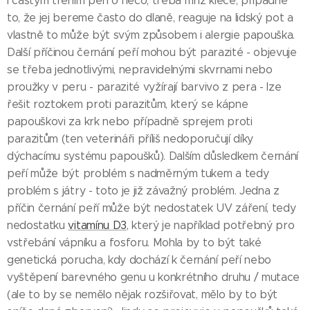
i častým třením peří o něco, třeba mříž klece, případně
to, že jej bereme často do dlaně, reaguje na lidský pot a
vlastně to může být svým způsobem i alergie papouška.
Další příčinou černání peří mohou být parazité - objevuje
se třeba jednotlivými, nepravidelnými skvrnami nebo
proužky v peru - parazité vyžírají barvivo z pera - lze
řešit roztokem proti parazitům, který se kápne
papouškovi za krk nebo případně sprejem proti
parazitům (ten veterináři příliš nedoporučují díky
dýchacímu systému papoušků). Dalším důsledkem černání
peří může být problém s nadměrným tukem a tedy
problém s játry - toto je již závažný problém. Jedna z
příčin černání peří může být nedostatek UV záření, tedy
nedostatku
vitamínu D3
, který je například potřebný pro
vstřebání vápníku a fosforu. Mohla by to být také
genetická porucha, kdy dochází k černání peří nebo
vyštěpení barevného genu u konkrétního druhu / mutace
(ale to by se nemělo nějak rozšiřovat, mělo by to být