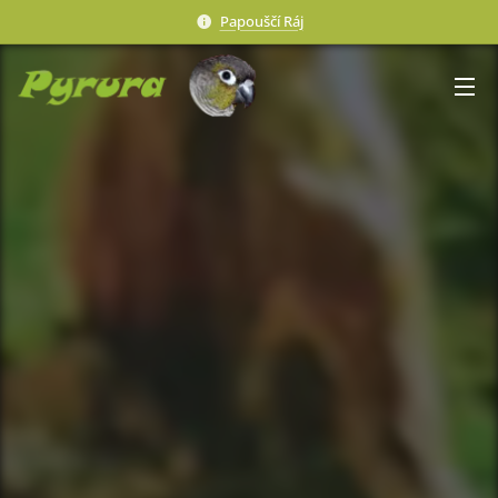
Papouščí Ráj