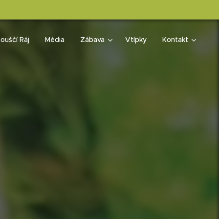
ouščí Ráj
Média
Zábava
Vtípky
Kontakt