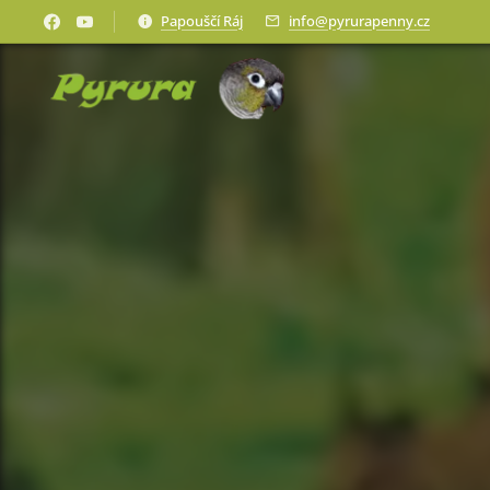
Papouščí Ráj
info@pyrurapenny.cz