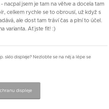
 nacpal jsem je tam na větve a docela tam
ír, celkem rychle se to obrousí, už když s
dává, ale dost tam tráví čas a plní to účel.
 varianta. Ať jste fit! :)
. sklo displeje? Nezlobte se na něj a lépe se
chranu displeje