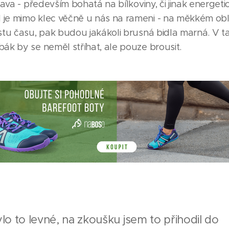
ava - především bohatá na bílkoviny, či jinak energeti
e mimo klec věčně u nás na rameni - na měkkém obleč
stu času, pak budou jakákoli brusná bidla marná. V t
ák by se neměl stříhat, ale pouze brousit.
ylo to levné, na zkoušku jsem to přihodil do