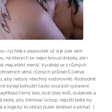
i rychleji a papoušek už si je pak sám
, na kterých se nejen brousí drápky, ale i
ná mají efekt menší. Vyrábějí se z různých
řírodních větví, různých průměrů (větve
kmo, aby nebyly všechny vodorovně). Rozhodně
eré bývají bohužel často součástí vybavení
 například černý bez, dub (bez listů, duběnek a
 bidla, aby trénoval úchop, nejužší bidla by
 a logicky to občas bude škrábat a píchat. :)