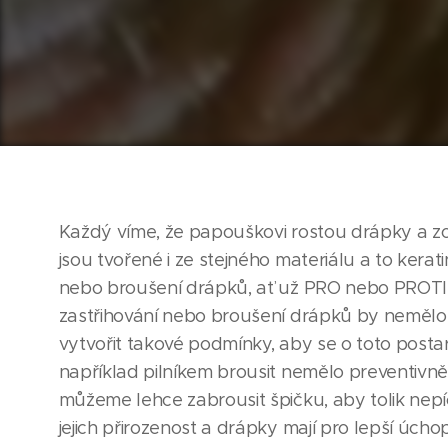
Každý víme, že papouškovi rostou drápky a zob
jsou tvořené i ze stejného materiálu a to kerati
nebo broušení drápků, ať už PRO nebo PROTI.
zastřihování nebo broušení drápků by neměl
vytvořit takové podmínky, aby se o toto posta
například pilníkem brousit nemělo preventivně,
můžeme lehce zabrousit špičku, aby tolik nepí
jejich přirozenost a drápky mají pro lepší úch