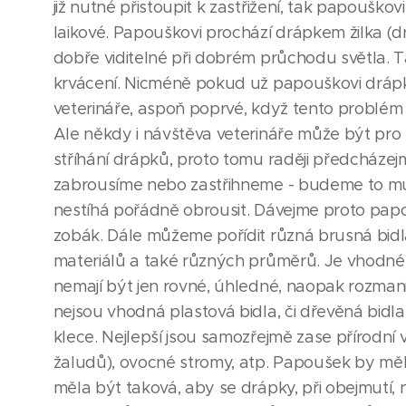
již nutné přistoupit k zastřižení, tak papoušk
laikové. Papouškovi prochází drápkem žilka (dr
dobře viditelné při dobrém průchodu světla. Ta
krvácení. Nicméně pokud už papouškovi drápky
veterináře, aspoň poprvé, když tento problém ře
Ale někdy i návštěva veterináře může být pro 
stříhání drápků, proto tomu raději předcházejm
zabrousíme nebo zastřihneme - budeme to muse
nestíhá pořádně obrousit. Dávejme proto papou
zobák. Dále můžeme pořídit různá brusná bidla.
materiálů a také různých průměrů. Je vhodné,
nemají být jen rovné, úhledné, naopak rozman
nejsou vhodná plastová bidla, či dřevěná bidl
klece. Nejlepší jsou samozřejmě zase přírodní 
žaludů), ovocné stromy, atp. Papoušek by měl b
měla být taková, aby se drápky, při obejmutí,