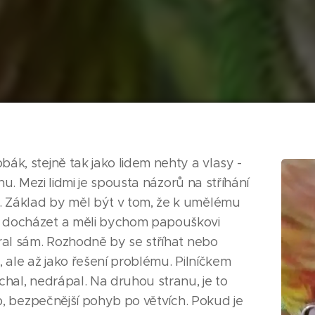
ák, stejně tak jako lidem nehty a vlasy -
nu. Mezi lidmi je spousta názorů na stříhání
 Základ by měl být v tom, že k umělému
o docházet a měli bychom papouškovi
ral sám. Rozhodně by se stříhat nebo
 ale až jako řešení problému. Pilníčkem
chal, nedrápal. Na druhou stranu, je to
op, bezpečnější pohyb po větvích. Pokud je