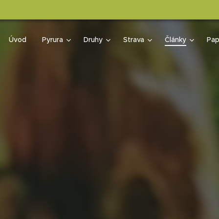
Úvod
Pyrura
Druhy
Strava
Články
Pap