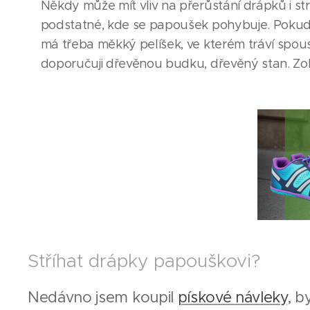
Někdy může mít vliv na přerůstání drápků i str
podstatné, kde se papoušek pohybuje. Pokud j
má třeba měkký pelíšek, ve kterém tráví spou
doporučuji dřevěnou budku, dřevěný stan. Zob
Stříhat drápky papouškovi?
Nedávno jsem koupil
pískové návleky
, b