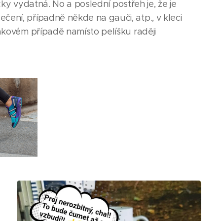
cky vydatná. No a poslední postřeh je, že je
ení, případně někde na gauči, atp., v kleci
akovém případě namísto pelíšku raději