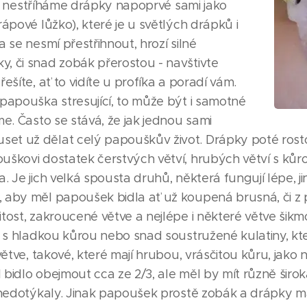
ovi nestříháme drápky napoprvé sami jako
ápové lůžko), které je u světlých drápků i
 se nesmí přestřihnout, hrozí silné
, či snad zobák přerostou - navštivte
šíte, ať to vidíte u profíka a poradí vám.
papouška stresující, to může být i samotné
e. Často se stává, že jak jednou sami
t už dělat celý papouškův život. Drápky poté rostou 
škovi dostatek čerstvých větví, hrubých větví s kůrou
 Je jich velká spousta druhů, některá fungují lépe, ji
 aby měl papoušek bidla ať už koupená brusná, či z p
itost, zakroucené větve a nejlépe i některé větve ši
a s hladkou kůrou nebo snad soustružené kulatiny, kt
větve, takové, které mají hrubou, vrásčitou kůru, jako
idlo obejmout cca ze 2/3, ale měl by mít různě široká
 nedotýkaly. Jinak papoušek prostě zobák a drápky má