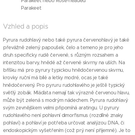
Parakeet nebo Rose-headed
Parakeet
Vzhled a popis
Pyrura rudohlavý nebo také pyrura červenohlavý je také
převážně zelený papoušek, čelo a temeno je pro jeho
druh specificky rudě červené, s různým rozsahem a
intenzitou barvy, hnědé až červené skvrny na uších. Na
bříšku má pro pyrury typickou hnědočervenou skvrnu,
krovky ruční má bílé a letky modré, ocas je také
hnědočervený. Pro pyruru rudohlavého je ještě typický
světlý zobák. Mláďata nemají tak výrazně červenou hlavu,
může být zelená s modrým nádechem. Pyrura rudohlavý
svým zevnějškem velmi připomíná aratingu. U pyrury
rudohlavého není pohlavní dimorfismus (rozdílné znaky
pohlaví) a pohlaví je potřeba určovat analýzou DNA, či
endoskopickým vyšetřením (což prý není příjemné). Je to