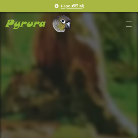
Papouščí Ráj