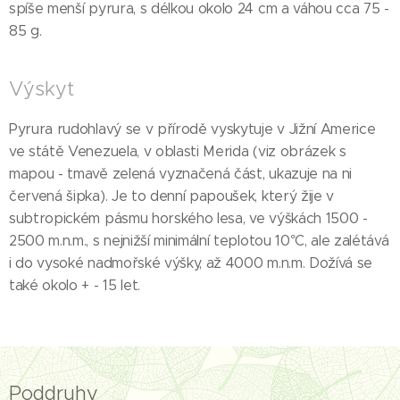
spíše menší pyrura, s délkou okolo 24 cm a váhou cca 75 -
85 g.
Výskyt
Pyrura rudohlavý se v přírodě vyskytuje v Jižní Americe
ve státě Venezuela, v oblasti Merida (viz obrázek s
mapou - tmavě zelená vyznačená část, ukazuje na ni
červená šipka). Je to denní papoušek, který žije v
subtropickém pásmu horského lesa, ve výškách 1500 -
2500 m.n.m., s nejnižší minimální teplotou 10°C, ale zalétává
i do vysoké nadmořské výšky, až 4000 m.n.m. Dožívá se
také okolo + - 15 let.
Poddruhy