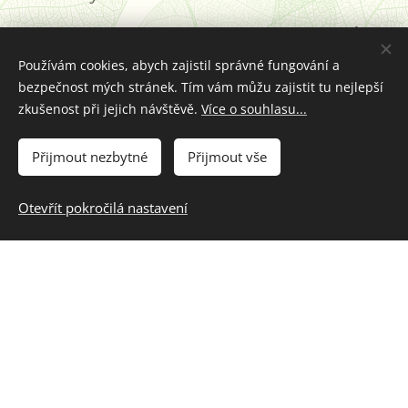
Pyrura rudohlavý je samostatný druh, bez poddruhů a
měl by to být jeden z nejtišších pyrurů vůbec, mutace
Používám cookies, abych zajistil správné fungování a
jsem nenašel. CITES: B.
bezpečnost mých stránek. Tím vám můžu zajistit tu nejlepší
zkušenost při jejich návštěvě.
Více o souhlasu...
Facebooková
skupina
s mnoha dalšími pyrury.​
Přijmout nezbytné
Přijmout vše
velikost: 24 cm
počet vajec: 4 - 6 ks
Otevřít pokročilá nastavení
kroužek: 5,5 mm
inkubace: 22 - 24 dní
výlet z hnízda: 7 - 8 týdnů
rozšíření: Jižní Amerika: Venezuela (oblast
Merida)
pohromadě žije mimo hnízdní období 10 - 30
jedinců, na noc se jich slétává velké